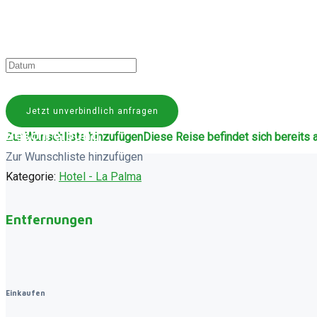
Jetzt unverbindlich anfragen
Beschreibung
Zur Wunschliste hinzufügen
Diese Reise befindet sich bereits 
Zur Wunschliste hinzufügen
Kategorie:
Hotel - La Palma
Entfernungen
Einkaufen